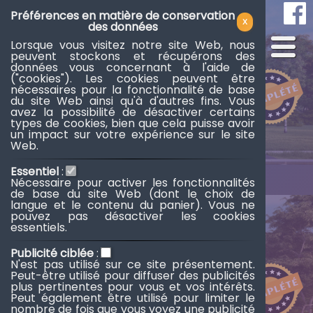
514-808-9282
514-296-9464
N
Préférences en matière de conservation
X
des données
Laval-Ouest
Lorsque vous visitez notre site Web, nous
EN
peuvent stockons et récupérons des
données vous concernant à l'aide de
("cookies"). Les cookies peuvent être
nécessaires pour la fonctionnalité de base
du site Web ainsi qu'à d'autres fins. Vous
avez la possibilité de désactiver certains
types de cookies, bien que cela puisse avoir
un impact sur votre expérience sur le site
Web.
Essentiel
:
Nécessaire pour activer les fonctionnalités
de base du site Web (dont le choix de
langue et le contenu du panier). Vous ne
pouvez pas désactiver les cookies
essentiels.
Ste-Rose
Publicité ciblée
:
N'est pas utilisé sur ce site présentement.
Peut-être utilisé pour diffuser des publicités
plus pertinentes pour vous et vos intérêts.
Peut également être utilisé pour limiter le
nombre de fois que vous voyez une publicité