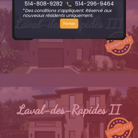
514-808-9282
514-296-9464
N
*
Des conditions s’appliquent. Réservé aux
nouveaux résidents uniquement.
Laval-des-Rapides III
Fermer
Laval-des-Rapides II